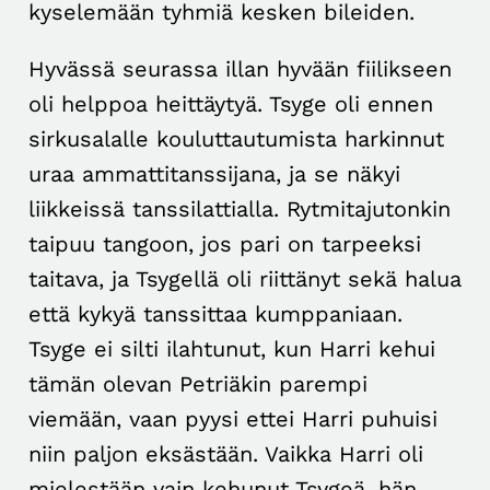
kyselemään tyhmiä kesken bileiden.
Hyvässä seurassa illan hyvään fiilikseen
oli helppoa heittäytyä. Tsyge oli ennen
sirkusalalle kouluttautumista harkinnut
uraa ammattitanssijana, ja se näkyi
liikkeissä tanssilattialla. Rytmitajutonkin
taipuu tangoon, jos pari on tarpeeksi
taitava, ja Tsygellä oli riittänyt sekä halua
että kykyä tanssittaa kumppaniaan.
Tsyge ei silti ilahtunut, kun Harri kehui
tämän olevan Petriäkin parempi
viemään, vaan pyysi ettei Harri puhuisi
niin paljon eksästään. Vaikka Harri oli
mielestään vain kehunut Tsygeä, hän