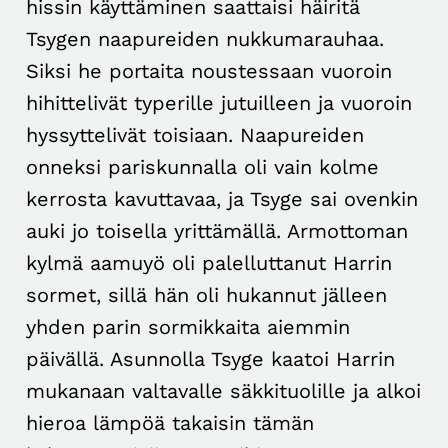
hissin käyttäminen saattaisi häiritä
Tsygen naapureiden nukkumarauhaa.
Siksi he portaita noustessaan vuoroin
hihittelivät typerille jutuilleen ja vuoroin
hyssyttelivät toisiaan. Naapureiden
onneksi pariskunnalla oli vain kolme
kerrosta kavuttavaa, ja Tsyge sai ovenkin
auki jo toisella yrittämällä. Armottoman
kylmä aamuyö oli palelluttanut Harrin
sormet, sillä hän oli hukannut jälleen
yhden parin sormikkaita aiemmin
päivällä. Asunnolla Tsyge kaatoi Harrin
mukanaan valtavalle säkkituolille ja alkoi
hieroa lämpöä takaisin tämän