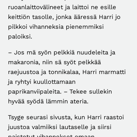
ruoanlaittovälineet ja laittoi ne esille
keittiön tasolle, jonka ääressä Harri jo
pilkkoi vihanneksia pienemmiksi
paloiksi.
– Jos mä syön pelkkiä nuudeleita ja
makaronia, niin sä syöt pelkkää
raejuustoa ja tonnikalaa, Harri marmatti
ja ryhtyi kuullottamaan
paprikanviipaleita. – Tekee sullekin
hyvää syödä lämmin ateria.
Tsyge seurasi sivusta, kun Harri raastoi
juustoa valmiiksi lautaselle ja siirsi
paistetut vihannekset omaan