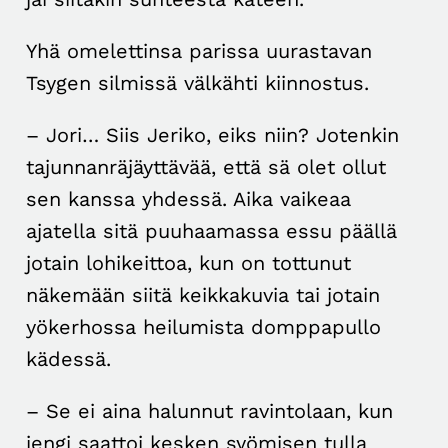
Yhä omelettinsa parissa uurastavan
Tsygen silmissä välkähti kiinnostus.
– Jori… Siis Jeriko, eiks niin? Jotenkin
tajunnanräjäyttävää, että sä olet ollut
sen kanssa yhdessä. Aika vaikeaa
ajatella sitä puuhaamassa essu päällä
jotain lohikeittoa, kun on tottunut
näkemään siitä keikkakuvia tai jotain
yökerhossa heilumista domppapullo
kädessä.
– Se ei aina halunnut ravintolaan, kun
jengi saattoi kesken syömisen tulla