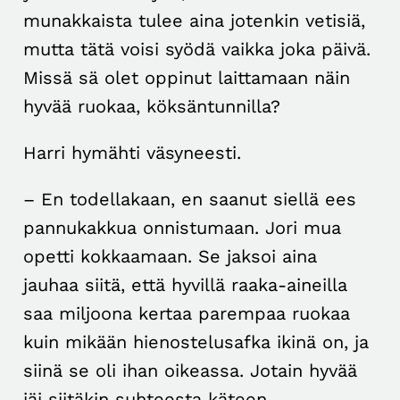
munakkaista tulee aina jotenkin vetisiä,
mutta tätä voisi syödä vaikka joka päivä.
Missä sä olet oppinut laittamaan näin
hyvää ruokaa, köksäntunnilla?
Harri hymähti väsyneesti.
– En todellakaan, en saanut siellä ees
pannukakkua onnistumaan. Jori mua
opetti kokkaamaan. Se jaksoi aina
jauhaa siitä, että hyvillä raaka-aineilla
saa miljoona kertaa parempaa ruokaa
kuin mikään hienostelusafka ikinä on, ja
siinä se oli ihan oikeassa. Jotain hyvää
jäi siitäkin suhteesta käteen.