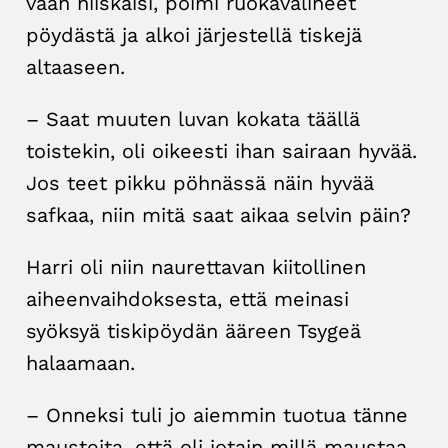
vaan niiskaisi, poimi ruokavälineet
pöydästä ja alkoi järjestellä tiskejä
altaaseen.
– Saat muuten luvan kokata täällä
toistekin, oli oikeesti ihan sairaan hyvää.
Jos teet pikku pöhnässä näin hyvää
safkaa, niin mitä saat aikaa selvin päin?
Harri oli niin naurettavan kiitollinen
aiheenvaihdoksesta, että meinasi
syöksyä tiskipöydän ääreen Tsygeä
halaamaan.
– Onneksi tuli jo aiemmin tuotua tänne
mausteita, että oli jotain millä maustaa